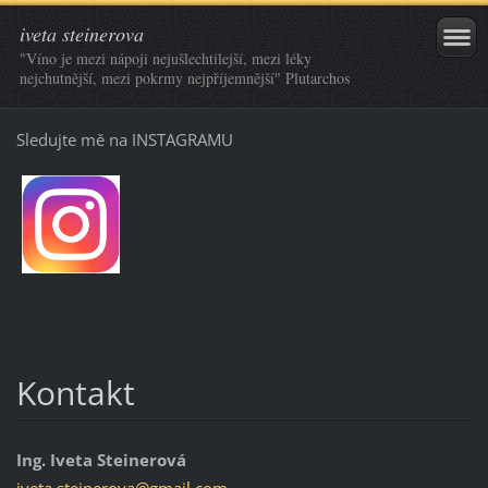
iveta steinerova
"Víno je mezi nápoji nejušlechtilejší, mezi léky
nejchutnější, mezi pokrmy nejpříjemnější" Plutarchos
Sledujte mě na
INSTAGRAMU
Kontakt
Ing. Iveta Steinerová
iveta.st
einerova
@gmail.c
om