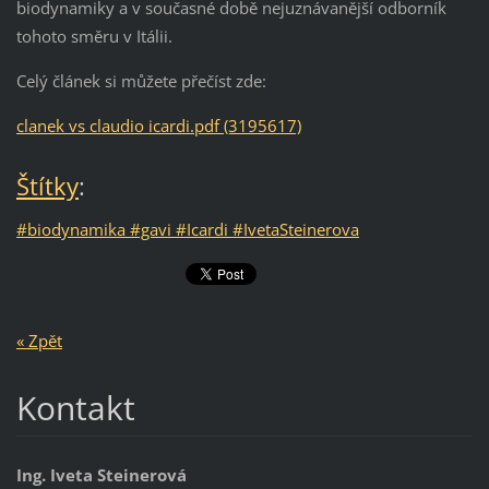
biodynamiky a v současné době nejuznávanější odborník
tohoto směru v Itálii.
Celý článek si můžete přečíst zde:
clanek vs claudio icardi.pdf (3195617)
Štítky
:
#biodynamika #gavi #Icardi #IvetaSteinerova
« Zpět
Kontakt
Ing. Iveta Steinerová