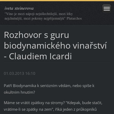
iveta steinerova
"Víno je mezi nápoji nejušlechtilejší, mezi léky
nejchutnější, mezi pokrmy nejpříjemnější" Plutarchos
Rozhovor s guru
biodynamického vinařství
- Claudiem Icardi
01.03.2013 16:10
Patří Biodynamika k seriózním vědám, nebo spíše k
okultním hnutím?
Máme se vrátit zpátkxy na stromy? "Kdepak, bude stačit,
vrátíme-li se zpátky na zem", říká jeden z průkopníků