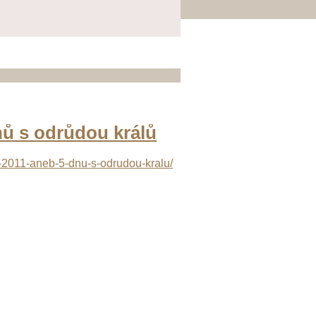
nů s odrůdou králů
a-2011-aneb-5-dnu-s-odrudou-kralu/