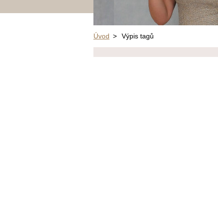
Úvod
>
Výpis tagů