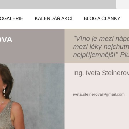
OGALERIE
KALENDÁŘ AKCÍ
BLOG A ČLÁNKY
"Víno je mezi nápoj
OVA
mezi léky nejchut
nejpříjemnější" Pl
Ing. Iveta Steinero
iveta.st
einerova
@gmail.c
om