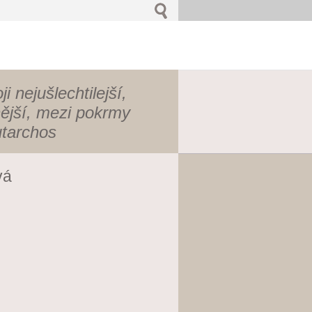
i nejušlechtilejší,
nější, mezi pokrmy
utarchos
vá